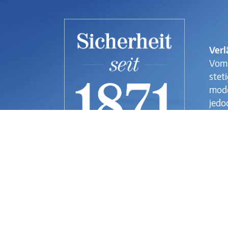
Verl
Vom 
steti
mode
jedo
Unpa