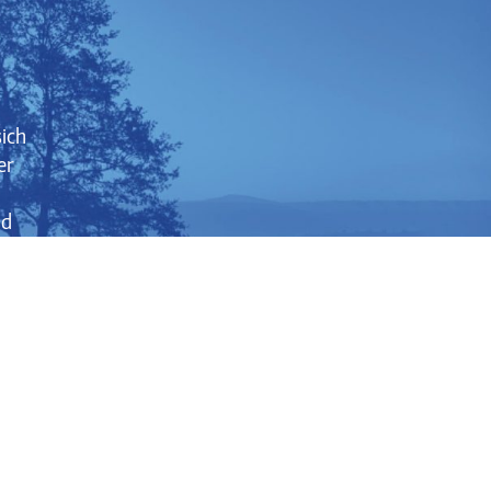
sich
er
nd