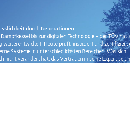
ässlichkeit durch Generationen
Dampfkessel bis zur digitalen Technologie – der TÜV hat 
g weiterentwickelt. Heute prüft, inspiziert und zertifiziert 
rne Systeme in unterschiedlichsten Bereichen. Was sich
ch nicht verändert hat: das Vertrauen in seine Expertise u
rteilichkeit.